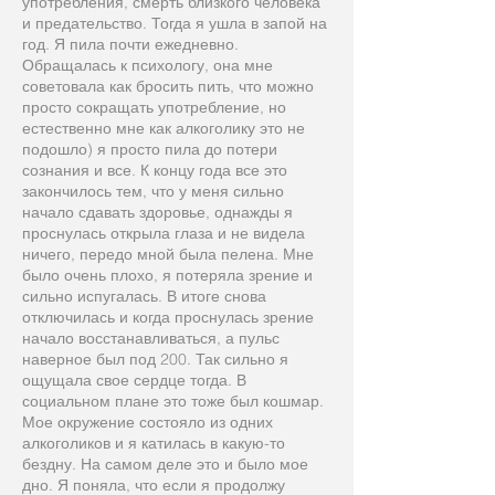
употребления, смерть близкого человека
и предательство. Тогда я ушла в запой на
год. Я пила почти ежедневно.
Обращалась к психологу, она мне
советовала как бросить пить, что можно
просто сокращать употребление, но
естественно мне как алкоголику это не
подошло) я просто пила до потери
сознания и все. К концу года все это
закончилось тем, что у меня сильно
начало сдавать здоровье, однажды я
проснулась открыла глаза и не видела
ничего, передо мной была пелена. Мне
было очень плохо, я потеряла зрение и
сильно испугалась. В итоге снова
отключилась и когда проснулась зрение
начало восстанавливаться, а пульс
наверное был под 200. Так сильно я
ощущала свое сердце тогда. В
социальном плане это тоже был кошмар.
Мое окружение состояло из одних
алкоголиков и я катилась в какую-то
бездну. На самом деле это и было мое
дно. Я поняла, что если я продолжу