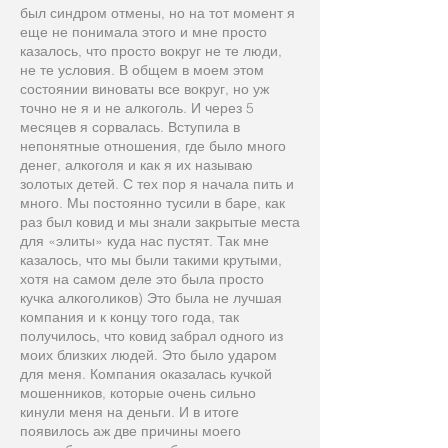
был синдром отмены, но на тот момент я
еще не понимала этого и мне просто
казалось, что просто вокруг не те люди,
не те условия. В общем в моем этом
состоянии виноваты все вокруг, но уж
точно не я и не алкоголь. И через 5
месяцев я сорвалась. Вступила в
непонятные отношения, где было много
денег, алкоголя и как я их называю
золотых детей. С тех пор я начала пить и
много. Мы постоянно тусили в баре, как
раз был ковид и мы знали закрытые места
для «элиты» куда нас пустят. Так мне
казалось, что мы были такими крутыми,
хотя на самом деле это была просто
кучка алкоголиков) Это была не лучшая
компания и к концу того года, так
получилось, что ковид забрал одного из
моих близких людей. Это было ударом
для меня. Компания оказалась кучкой
мошенников, которые очень сильно
кинули меня на деньги. И в итоге
появилось аж две причины моего