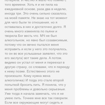
потеряла. И честно я мало что помню с
того времени. Хоть я и не пила на
ежедневной основе, раза два в неделю,
иногда три. Это очень сильно сказалось
на моей памяти. Не знаю на тот момент
для чего были те отношения, но я
оставалась в них и достаточно долго. Я
очень много изменяла по пьяни и
творила Бог весть что. МЧ не был
алкогольном, но явно был созависимым,
потому что он вечно пытался меня
исправить и если у него это получалось,
то он во все услышанье заявлял, что это
его заслуга) вот такие дела. А потом,
видимо он устал от меня и переехал в
другую страну, со словами, что я перееду
к нему позже. Естественно этого не
произошло. Кому нужна жена
алкоголичка) И тогда это стало второй
попыткой бросить пить. Я поняла, что у
меня проблемы и довольно серьезные.
Уже тогда я начала замечать, что я не
умею пить. Точнее мне все так говорили.
Если все окружающие могут сидеть и