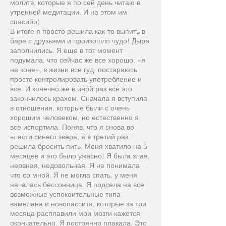
молитв, которые я по сей день читаю в
утренней медитации. И на этом им
спасибо)
В итоге я просто решила как-то выпить в
баре с друзьями и произошло чудо! Дыра
заполнились. Я еще в тот момент
подумала, что сейчас же все хорошо, «я
на коне», в жизни все гуд, постараюсь
просто контролировать употребление и
все. И конечно же в иной раз все это
закончилось крахом. Сначала я вступила
в отношения, которые были с очень
хорошим человеком, но естественно я
все испортила. Поняв, что я снова во
власти синего зверя, я в третий раз
решила бросить пить. Меня хватило на 5
месяцев и это было ужасно! Я была злая,
нервная, недовольная. Я не понимала
что со мной. Я не могла спать, у меня
началась бессонница. Я подсела на все
возможные успокоительные типа
вамелана и новопассита, которые за три
месяца расплавили мои мозги кажется
окончательно. Я постоянно плакала. Это