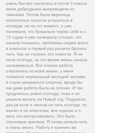
очень быстро скатилась и после 9 класса
меня добродушно выпроводили из
гимназии. Потом была вереница
непонятных попыток устроиться в
колледж, но на тот момент, я уже
понимала, что буквально теряю себя и к
18 годам я уже натворила столько, что
начала понимать, проблемы скорее всего
в алкоголе и первый раз решила бросить
пить. Как ни странно это помогло. Я не
пила полгода, за это время жизнь начала
налаживаться. Все плохие ребята
отвалились из моей жизни, у меня
появился нормальный молодой человек,
я стала заниматься спортом, вроде бы
как даже работа была не плохая. И так
продлилось ровно полгода, пока я не
решила выпить на Новый год. Подумала,
раз уж если я смогла не пить полгода, то
значит я не алкоголик, все хорошо и я
могу это контролировать. Это было
спусковым крючком. Я снова начала пить
и очень много. Работу я конечно же