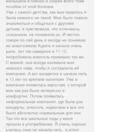
малышкой в пивной и скорее всего тоже
погибли от этой болезни.
Уже с самого детства, как мне казалось я
была немного не такой. Мне было тяжело
знакомиться и общаться с другими
детьми, я чувствовала, что отличаюсь,
сознанием, не понимала их. И честно
говоря по сей день я иногда не понимаю
не алкоголиков) Курить я начала очень
рано, лет так наверное в 11-12,
попробовала алкоголь примерно так же.
С мамой, она всегда наливала мне
немного пива, чтобы я составляла ей
компанию. А вот конкретно я начала пить
в 13 лет по крепким напиткам. Уже и
компания появилась взрослая, с которой
мне как раз было интересно и
комфортно. Потом появилась
неформальная компания, где были рок
концерты, алкоголь, наркотики и все это
было абсолютно нормальным для них.
Так что все школьные годы у меня
прошли в употреблении. Я очень хорошо
училась пока не начала пить , в итоге