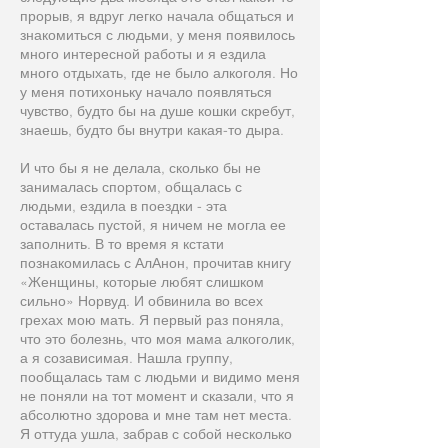
прорыв, я вдруг легко начала общаться и
знакомиться с людьми, у меня появилось
много интересной работы и я ездила
много отдыхать, где не было алкоголя. Но
у меня потихоньку начало появляться
чувство, будто бы на душе кошки скребут,
знаешь, будто бы внутри какая-то дыра.
И что бы я не делала, сколько бы не
занималась спортом, общалась с
людьми, ездила в поездки - эта
оставалась пустой, я ничем не могла ее
заполнить. В то время я кстати
познакомилась с АлАнон, прочитав книгу
«Женщины, которые любят слишком
сильно» Норвуд. И обвинила во всех
грехах мою мать. Я первый раз поняла,
что это болезнь, что моя мама алкоголик,
а я созависимая. Нашла группу,
пообщалась там с людьми и видимо меня
не поняли на тот момент и сказали, что я
абсолютно здорова и мне там нет места.
Я оттуда ушла, забрав с собой несколько