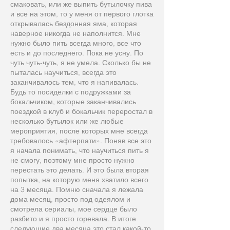
смаковать, или же выпить бутылочку пива
и все на этом, то у меня от первого глотка
открывалась бездонная яма, которая
наверное никогда не наполнится. Мне
нужно было пить всегда много, все что
есть и до последнего. Пока не усну. По
чуть чуть-чуть, я не умела. Сколько бы не
пыталась научиться, всегда это
заканчивалось тем, что я напивалась.
Будь то посиделки с подружками за
бокальчиком, которые заканчивались
поездкой в клуб и бокальчик переростал в
несколько бутылок или же любые
мероприятия, после которых мне всегда
требовалось «афтерпати». Поняв все это
я начала понимать, что научиться пить я
не смогу, поэтому мне просто нужно
перестать это делать. И это была вторая
попытка, на которую меня хватило всего
на 3 месяца. Помню сначала я лежала
дома месяц, просто под одеялом и
смотрела сериалы, мое сердце было
разбито и я просто горевала. В итоге
следующие два месяца это стал какой-то