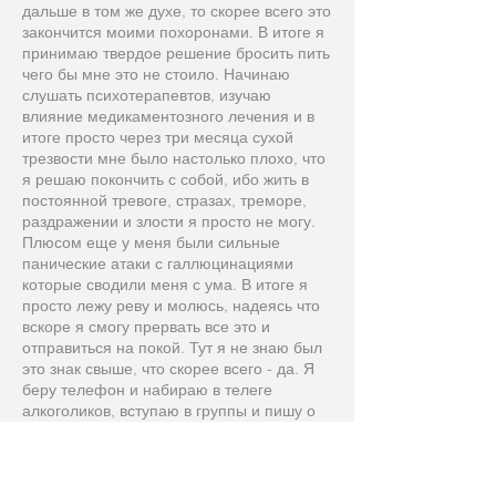
дальше в том же духе, то скорее всего это
закончится моими похоронами. В итоге я
принимаю твердое решение бросить пить
чего бы мне это не стоило. Начинаю
слушать психотерапевтов, изучаю
влияние медикаментозного лечения и в
итоге просто через три месяца сухой
трезвости мне было настолько плохо, что
я решаю покончить с собой, ибо жить в
постоянной тревоге, стразах, треморе,
раздражении и злости я просто не могу.
Плюсом еще у меня были сильные
панические атаки с галлюцинациями
которые сводили меня с ума. В итоге я
просто лежу реву и молюсь, надеясь что
вскоре я смогу прервать все это и
отправиться на покой. Тут я не знаю был
это знак свыше, что скорее всего - да. Я
беру телефон и набираю в телеге
алкоголиков, вступаю в группы и пишу о
том, что мне плохо и я собираюсь
покончить с собой ибо терпеть все это
уже нет сил. Мне тут же написало
несколько человек и в ту ночь я