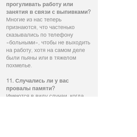
прогуливать работу или
занятия в связи с выпивками?
Многие из нас теперь
признаются, что частенько
сказывались по телефону
«больными», чтобы не выходить
на работу, хотя на самом деле
были пьяны или в тяжелом
похмелье.
11. Случались ли у вас
провалы памяти?
Имеются в виду случаи, когда
мы пили в течение многих часов
или нескольких дней, а потом
ничего не могли вспомнить.
Придя в АА, мы убедились, что
это один из явных признаков